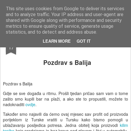
AWGifts Hrvatska
Dobrodošli u AWGifts Hrvatska - Vaš veletrgovac poklonima koji dostavlja diljem Hrvatske Ako tražite veletrgovca poklonima koji svaki tjedan donosi nove proizvode, najbolje ponude i poštenu trgovinu, došli ste na pravo mjesto. U AWGifts-u posvećeni smo tome da uvijek ponudimo najbolje u veleprodaji poklona, oduševimo Vaše klijente i pomognemo Vašem maloprodajnom poslovanju da raste. Jedini veletrgovac koji uvozi ručno rađene poklone izravno iz Indije, Indonezije i Kine.
This site uses cookies from Google to deliver its services
and to analyze traffic. Your IP address and user-agent are
Home
shared with Google along with performance and security
metrics to ensure quality of service, generate usage
statistics, and to detect and address abuse.
FEB
LEARN MORE
GOT IT
17
Pozdrav s Balija
Pozdrav s Balija
Gdje se sve događa u ritmu. Prošli tjedan pričao sam vam o tome
zašto smo kupili bar na plaži, a ako ste to propustili, možete to
nadoknaditi
ovdje
.
Također smo najavili da ćemo ovaj mjesec sav profit od proizvoda
porijeklom iz Turske vratiti u Tursku kako bismo pomogli u
ublažavanju posljedica potresa. Jedna obitelj koja proizvodi
kilim
tepihe
koje prodajemo je bez krova nad glavom i živi u automobilu.