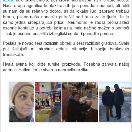
Naša draga agentica kontaktirala ih je s ponudom pomoći, ali rekli
su nam da su relativno dobro, ali da lokalni ljudi zapravo trebaju
hranu, pa će našu donaciju potrošiti na hranu za te ljude. To je
samo jedna srceparajuća priča.. Neumorno je radila pronalazeći
osobne kontakte u potrebi kojima na male načine možemo pomoći
- čak je osobno posjetila izbjeglički centar i ponudila pomoć.
Poslala je novac šest različitih obitelji u šest različitih gradova. Svaki
put šaljujući mi strašne detalje situacije i kopiju bankovnih
transakcija.
Hvala svima koji drže turske proizvode. Posebna zahvala našoj
agentici Hatice, jer je stvarno napravila razliku.