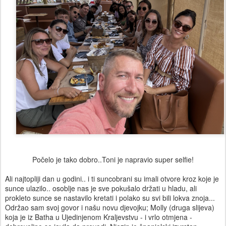
Počelo je tako dobro..Toni je napravio super selfie!
Ali najtopliji dan u godini.. i ti suncobrani su imali otvore kroz koje je
sunce ulazilo.. osoblje nas je sve pokušalo držati u hladu, ali
prokleto sunce se nastavilo kretati i polako su svi bili lokva znoja...
Održao sam svoj govor i našu novu djevojku; Molly (druga slijeva)
koja je iz Batha u Ujedinjenom Kraljevstvu - i vrlo otmjena -