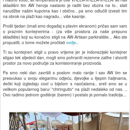
skladišni tim AW heroja nastavio je raditi bez obzira na to.. slati
narudžbe našim kupcima kao i obično.. pa smo odlučili izvesti tim
na obrok na plaži kao nagradu... više kasnije.
Prošli tjedan (imali smo događaj s plavim ekranom) pričao sam vam
o praznim kontejnerima - (za više prostora za naše prepuno
skladište) koji su konačno stigli na AW-Artisan parkiralište... Ako ste
propustili, o tome možete pročitati
ovdje
..
Ti su kontejneri stigli u pravo vrijeme jer je indonezijski kontejner
stigao tek sljedeći dan, mogli smo pohraniti rezervne zalihe i stvoriti
prostor za novo područje za komisioniranje proizvoda.
Pa smo neki dan završili s poslom malo ranije i sav AW tim se
presvukao u svoju elegantnu odjeću, djevojke u lijepim haljinama,
dečki koji izgledaju cool u bijelom s naočalama.. sreli smo se u
velikom popularnog baru/ "chiringuito" na plaži nedaleko od nas. ..
Ovo radimo jednom godišnje (barem) i postalo je pomalo tradicija...