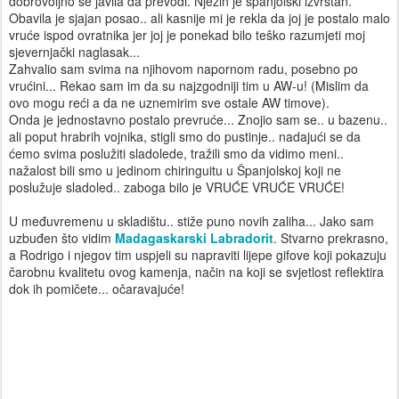
dobrovoljno se javila da prevodi. Njezin je španjolski izvrstan.
Obavila je sjajan posao.. ali kasnije mi je rekla da joj je postalo malo
vruće ispod ovratnika jer joj je ponekad bilo teško razumjeti moj
sjevernjački naglasak...
Zahvalio sam svima na njihovom napornom radu, posebno po
vrućini... Rekao sam im da su najzgodniji tim u AW-u! (Mislim da
ovo mogu reći a da ne uznemirim sve ostale AW timove).
Onda je jednostavno postalo prevruće... Znojio sam se.. u bazenu..
ali poput hrabrih vojnika, stigli smo do pustinje.. nadajući se da
ćemo svima poslužiti sladolede, tražili smo da vidimo meni..
nažalost bili smo u jedinom chiringuitu u Španjolskoj koji ne
poslužuje sladoled.. zaboga bilo je VRUĆE VRUĆE VRUĆE!
U međuvremenu u skladištu.. stiže puno novih zaliha... Jako sam
uzbuđen što vidim
Madagaskarski Labradorit
. Stvarno prekrasno,
a Rodrigo i njegov tim uspjeli su napraviti lijepe gifove koji pokazuju
čarobnu kvalitetu ovog kamenja, način na koji se svjetlost reflektira
dok ih pomičete... očaravajuće!