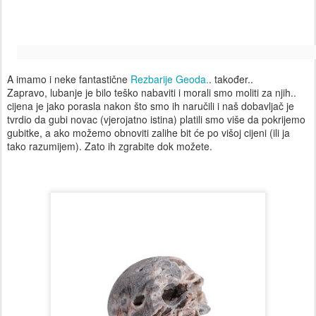
A imamo i neke fantastične
Rezbarije Geoda.
. također..
Zapravo, lubanje je bilo teško nabaviti i morali smo moliti za njih..
cijena je jako porasla nakon što smo ih naručili i naš dobavljač je
tvrdio da gubi novac (vjerojatno istina) platili smo više da pokrijemo
gubitke, a ako možemo obnoviti zalihe bit će po višoj cijeni (ili ja
tako razumijem). Zato ih zgrabite dok možete.