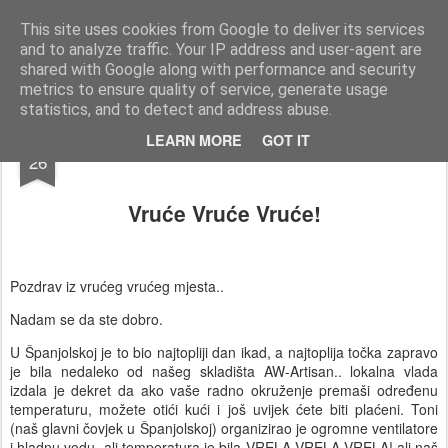
AWGifts Hrvatska
Dobrodošli u AWGifts Hrvatska - Vaš veletrgovac poklonima koji dostavlja diljem Hrvatske Ako tražite veletrgovca poklonima koji svaki tjedan donosi nove proizvode, najbolje ponude i poštenu trgovinu, došli ste na pravo mjesto. U AWGifts-u posvećeni smo tome da uvijek ponudimo najbolje u veleprodaji poklona, oduševimo Vaše klijente i pomognemo Vašem maloprodajnom poslovanju da raste. Jedini veletrgovac koji uvozi ručno rađene poklone izravno iz Indije, Indonezije i Kine.
This site uses cookies from Google to deliver its services
and to analyze traffic. Your IP address and user-agent are
Home
shared with Google along with performance and security
metrics to ensure quality of service, generate usage
statistics, and to detect and address abuse.
JUL
LEARN MORE
GOT IT
26
Vruće Vruće Vruće!
Pozdrav iz vrućeg vrućeg mjesta..
Nadam se da ste dobro.
U Španjolskoj je to bio najtopliji dan ikad, a najtoplija točka zapravo
je bila nedaleko od našeg skladišta AW-Artisan.. lokalna vlada
izdala je dekret da ako vaše radno okruženje premaši određenu
temperaturu, možete otići kući i još uvijek ćete biti plaćeni. Toni
(naš glavni čovjek u Španjolskoj) organizirao je ogromne ventilatore
i hladnu vodu, ali temperatura je bila VRELA-VRELA-VRELA! ali naš