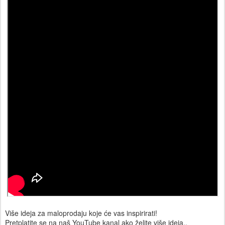
Više ideja za maloprodaju koje će vas inspirirati!
Pretplatite se na naš YouTube kanal ako želite više ideja..