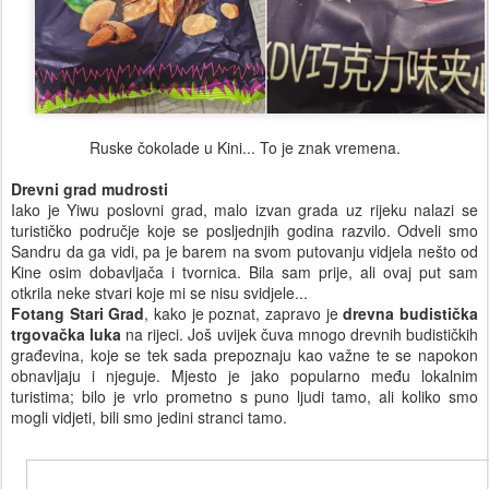
Ruske čokolade u Kini... To je znak vremena.
Drevni grad mudrosti
Iako je Yiwu poslovni grad, malo izvan grada uz rijeku nalazi se
turističko područje koje se posljednjih godina razvilo. Odveli smo
Sandru da ga vidi, pa je barem na svom putovanju vidjela nešto od
Kine osim dobavljača i tvornica. Bila sam prije, ali ovaj put sam
otkrila neke stvari koje mi se nisu svidjele...
Fotang Stari Grad
, kako je poznat, zapravo je
drevna budistička
trgovačka luka
na rijeci. Još uvijek čuva mnogo drevnih budističkih
građevina, koje se tek sada prepoznaju kao važne te se napokon
obnavljaju i njeguje. Mjesto je jako popularno među lokalnim
turistima; bilo je vrlo prometno s puno ljudi tamo, ali koliko smo
mogli vidjeti, bili smo jedini stranci tamo.