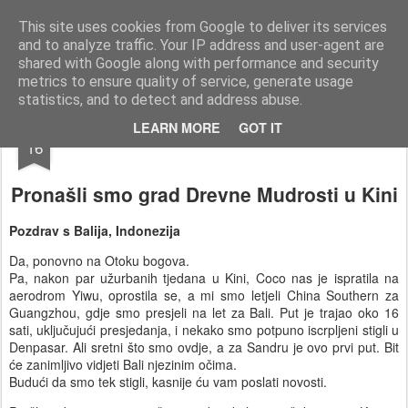
AWGifts Hrvatska
Dobrodošli u AWGifts Hrvatska - Vaš veletrgovac poklonima koji dostavlja diljem Hrvatske Ako tražite veletrgovca poklonima koji svaki tjedan donosi nove proizvode, najbolje ponude i poštenu trgovinu, došli ste na pravo mjesto. U AWGifts-u posvećeni smo tome da uvijek ponudimo najbolje u veleprodaji poklona, oduševimo Vaše klijente i pomognemo Vašem maloprodajnom poslovanju da raste. Jedini veletrgovac koji uvozi ručno rađene poklone izravno iz Indije, Indonezije i Kine.
This site uses cookies from Google to deliver its services
and to analyze traffic. Your IP address and user-agent are
Home
shared with Google along with performance and security
metrics to ensure quality of service, generate usage
statistics, and to detect and address abuse.
MAY
LEARN MORE
GOT IT
16
Pronašli smo grad Drevne Mudrosti u Kini
Pozdrav s Balija, Indonezija
Da, ponovno na Otoku bogova.
Pa, nakon par užurbanih tjedana u Kini, Coco nas je ispratila na
aerodrom Yiwu, oprostila se, a mi smo letjeli China Southern za
Guangzhou, gdje smo presjeli na let za Bali. Put je trajao oko 16
sati, uključujući presjedanja, i nekako smo potpuno iscrpljeni stigli u
Denpasar. Ali sretni što smo ovdje, a za Sandru je ovo prvi put. Bit
će zanimljivo vidjeti Bali njezinim očima.
Budući da smo tek stigli, kasnije ću vam poslati novosti.