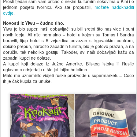
Prošli tjedan sam vam pričao o nekim kulturnim šokovima u Kini i o
jednom posjetu tvornici. Ako ste propustili,
možete nadoknaditi
ovdje
.
Novosti iz Yiwu – čudno tiho.
Yiwu je bio super, naši dobavljači su bili sretni što nas vide i puni
novih ideja. Ali nije normalno – hotel u kojem su Tomas i Sandra
boravili, lijep hotel s 5 zvjezdica povezan s trgovačkim centrom,
obično prepun, naročito zapadnih turista, bio je gotovo prazan, a na
doručku tek nekoliko gostiju. Također, svi naši dobavljači kažu da
zapadni kupci ne dolaze.
A kupci koji dolaze iz Južne Amerike, Bliskog istoka ili Rusije
uglavnom odsjedaju u što jeftinijim hotelima.
Malo me uznemirilo vidjeti ruske proizvode u supermarketu... Coco
ih je čak kupila za unuke.