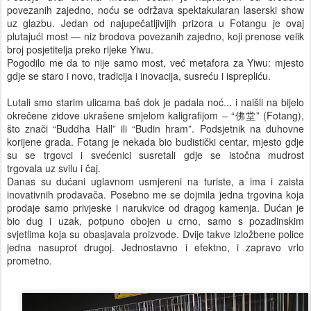
povezanih zajedno, noću se održava spektakularan laserski show
uz glazbu. Jedan od najupečatljivijih prizora u Fotangu je ovaj
plutajući most — niz brodova povezanih zajedno, koji prenose velik
broj posjetitelja preko rijeke Yiwu.
Pogodilo me da to nije samo most, već metafora za Yiwu: mjesto
gdje se staro i novo, tradicija i inovacija, susreću i isprepliću.
Lutali smo starim ulicama baš dok je padala noć... i naišli na bijelo
okrečene zidove ukrašene smjelom kaligrafijom – “佛堂” (Fotang),
što znači “Buddha Hall” ili “Budin hram”. Podsjetnik na duhovne
korijene grada. Fotang je nekada bio budistički centar, mjesto gdje
su se trgovci i svećenici susretali gdje se istočna mudrost
trgovala uz svilu i čaj.
Danas su dućani uglavnom usmjereni na turiste, a ima i zaista
inovativnih prodavača. Posebno me se dojmila jedna trgovina koja
prodaje samo privjeske i narukvice od dragog kamenja. Dućan je
bio dug i uzak, potpuno obojen u crno, samo s pozadinskim
svjetlima koja su obasjavala proizvode. Dvije takve izložbene police
jedna nasuprot drugoj. Jednostavno i efektno, i zapravo vrlo
prometno.